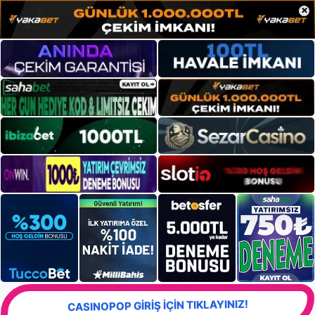
×
CASINOPOP GİRİŞ İÇİN TIKLAYINIZ!