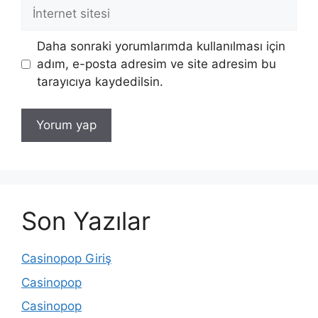
İnternet
sitesi
Daha sonraki yorumlarımda kullanılması için
adım, e-posta adresim ve site adresim bu
tarayıcıya kaydedilsin.
Son Yazılar
Casinopop Giriş
Casinopop
Casinopop