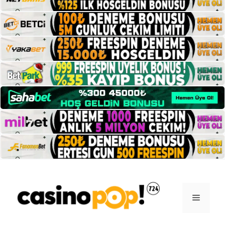
İçeriğe
atla
Menü