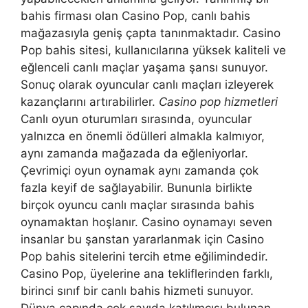
bahis firması olan Casino Pop, canlı bahis
mağazasıyla geniş çapta tanınmaktadır. Casino
Pop bahis sitesi, kullanıcılarına yüksek kaliteli ve
eğlenceli canlı maçlar yaşama şansı sunuyor.
Sonuç olarak oyuncular canlı maçları izleyerek
kazançlarını artırabilirler.
Casino pop hizmetleri
Canlı oyun oturumları sırasında, oyuncular
yalnızca en önemli ödülleri almakla kalmıyor,
aynı zamanda mağazada da eğleniyorlar.
Çevrimiçi oyun oynamak aynı zamanda çok
fazla keyif de sağlayabilir. Bununla birlikte
birçok oyuncu canlı maçlar sırasında bahis
oynamaktan hoşlanır. Casino oynamayı seven
insanlar bu şanstan yararlanmak için Casino
Pop bahis sitelerini tercih etme eğilimindedir.
Casino Pop, üyelerine ana tekliflerinden farklı,
birinci sınıf bir canlı bahis hizmeti sunuyor.