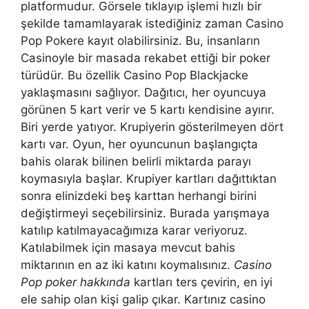
platformudur. Görsele tıklayıp işlemi hızlı bir
şekilde tamamlayarak istediğiniz zaman Casino
Pop Pokere kayıt olabilirsiniz. Bu, insanların
Casinoyle bir masada rekabet ettiği bir poker
türüdür. Bu özellik Casino Pop Blackjacke
yaklaşmasını sağlıyor. Dağıtıcı, her oyuncuya
görünen 5 kart verir ve 5 kartı kendisine ayırır.
Biri yerde yatıyor. Krupiyerin gösterilmeyen dört
kartı var. Oyun, her oyuncunun başlangıçta
bahis olarak bilinen belirli miktarda parayı
koymasıyla başlar. Krupiyer kartları dağıttıktan
sonra elinizdeki beş karttan herhangi birini
değiştirmeyi seçebilirsiniz. Burada yarışmaya
katılıp katılmayacağımıza karar veriyoruz.
Katılabilmek için masaya mevcut bahis
miktarının en az iki katını koymalısınız.
Casino
Pop poker hakkında
kartları ters çevirin, en iyi
ele sahip olan kişi galip çıkar. Kartınız casino