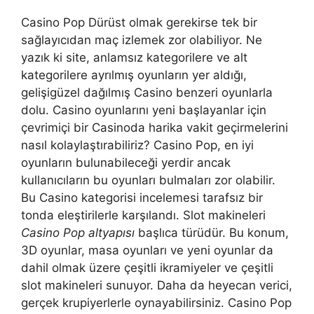
Casino Pop Dürüst olmak gerekirse tek bir
sağlayıcıdan maç izlemek zor olabiliyor. Ne
yazık ki site, anlamsız kategorilere ve alt
kategorilere ayrılmış oyunların yer aldığı,
gelişigüzel dağılmış Casino benzeri oyunlarla
dolu. Casino oyunlarını yeni başlayanlar için
çevrimiçi bir Casinoda harika vakit geçirmelerini
nasıl kolaylaştırabiliriz? Casino Pop, en iyi
oyunların bulunabileceği yerdir ancak
kullanıcıların bu oyunları bulmaları zor olabilir.
Bu Casino kategorisi incelemesi tarafsız bir
tonda eleştirilerle karşılandı. Slot makineleri
Casino Pop altyapısı
başlıca türüdür. Bu konum,
3D oyunlar, masa oyunları ve yeni oyunlar da
dahil olmak üzere çeşitli ikramiyeler ve çeşitli
slot makineleri sunuyor. Daha da heyecan verici,
gerçek krupiyerlerle oynayabilirsiniz. Casino Pop