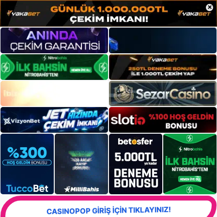
×
CASINOPOP GİRİŞ İÇİN TIKLAYINIZ!