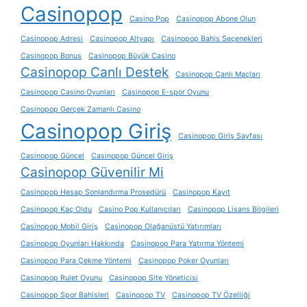
Casinopop
Casino Pop
Casinopop Abone Olun
Casinopop Adresi
Casinopop Altyapı
Casinopop Bahis Seçenekleri
Casinopop Bonus
Casinopop Büyük Casino
Casinopop Canlı Destek
Casinopop Canlı Maçları
Casinopop Casino Oyunları
Casinopop E-spor Oyunu
Casinopop Gerçek Zamanlı Casino
Casinopop Giriş
Casinopop Giriş Sayfası
Casinopop Güncel
Casinopop Güncel Giriş
Casinopop Güvenilir Mi
Casinopop Hesap Sonlandırma Prosedürü
Casinopop Kayıt
Casinopop Kaç Oldu
Casino Pop Kullanıcıları
Casinopop Lisans Bilgileri
Casinopop Mobil Giriş
Casinopop Olağanüstü Yatırımları
Casinopop Oyunları Hakkında
Casinopop Para Yatırma Yöntemi
Casinopop Para Çekme Yöntemi
Casinopop Poker Oyunları
Casinopop Rulet Oyunu
Casinopop Site Yöneticisi
Casinopop Spor Bahisleri
Casinopop TV
Casinopop TV Özelliği