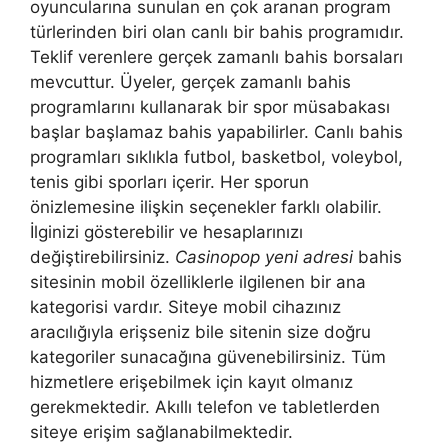
oyuncularına sunulan en çok aranan program
türlerinden biri olan canlı bir bahis programıdır.
Teklif verenlere gerçek zamanlı bahis borsaları
mevcuttur. Üyeler, gerçek zamanlı bahis
programlarını kullanarak bir spor müsabakası
başlar başlamaz bahis yapabilirler. Canlı bahis
programları sıklıkla futbol, ​​basketbol, ​​voleybol,
tenis gibi sporları içerir. Her sporun
önizlemesine ilişkin seçenekler farklı olabilir.
İlginizi gösterebilir ve hesaplarınızı
değiştirebilirsiniz.
Casinopop yeni adresi
bahis
sitesinin mobil özelliklerle ilgilenen bir ana
kategorisi vardır. Siteye mobil cihazınız
aracılığıyla erişseniz bile sitenin size doğru
kategoriler sunacağına güvenebilirsiniz. Tüm
hizmetlere erişebilmek için kayıt olmanız
gerekmektedir. Akıllı telefon ve tabletlerden
siteye erişim sağlanabilmektedir.