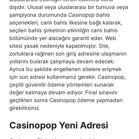
dışıdır. Ulusal veya uluslararası bir turnuva veya
şampiyona durumunda
Casinopop bahis
seçenekleri,
canlı bahis ilkesine bağlı kalarak,
seçilen bahis şirketinin etkinliğin canlı bahis
bölümünde yer alacağını garanti eder. Web
sitesi yasak nedeniyle kapatılmıştır. Site,
zorluklara rağmen son giriş adresine ulaşmanın
yollarını bularak çalışmaya devam edecek.
Ayrıca bu şekilde engellenen sitelere erişmek
için son adresi kullanmanız gerekir. Casinopop,
çeşitli güvenilir ödeme yöntemleri sunarak
değer katmaya devam ediyor. Final sınavını
geçtikten sonra Casinopop ödeme yapmadan
girebilirsiniz.
Casinopop Yeni Adresi