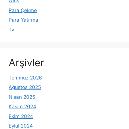
Giriş
Para Çekme
Para Yatırma
Tv
Arşivler
Temmuz 2026
Ağustos 2025
Nisan 2025
Kasım 2024
Ekim 2024
Eylül 2024