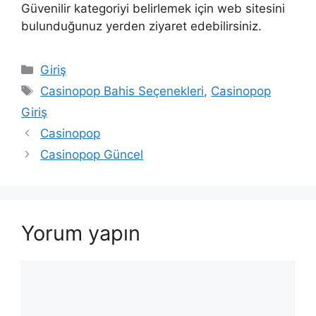
Güvenilir kategoriyi belirlemek için web sitesini
bulunduğunuz yerden ziyaret edebilirsiniz.
Kategoriler
Giriş
Etiketler
Casinopop Bahis Seçenekleri
,
Casinopop
Giriş
Casinopop
Casinopop Güncel
Yorum yapın
Yorum