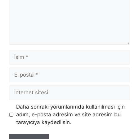
İsim
E-
posta
İnternet
sitesi
Daha sonraki yorumlarımda kullanılması için
adım, e-posta adresim ve site adresim bu
tarayıcıya kaydedilsin.