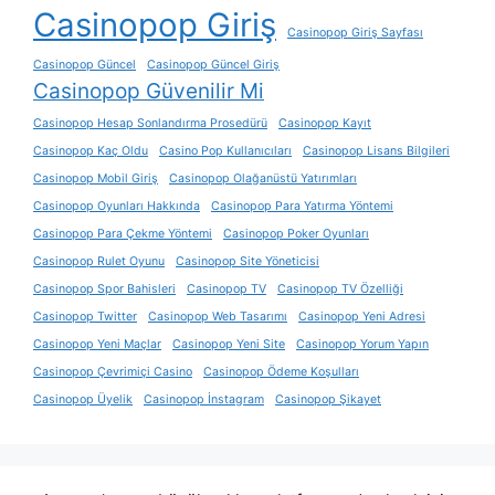
Casinopop Giriş
Casinopop Giriş Sayfası
Casinopop Güncel
Casinopop Güncel Giriş
Casinopop Güvenilir Mi
Casinopop Hesap Sonlandırma Prosedürü
Casinopop Kayıt
Casinopop Kaç Oldu
Casino Pop Kullanıcıları
Casinopop Lisans Bilgileri
Casinopop Mobil Giriş
Casinopop Olağanüstü Yatırımları
Casinopop Oyunları Hakkında
Casinopop Para Yatırma Yöntemi
Casinopop Para Çekme Yöntemi
Casinopop Poker Oyunları
Casinopop Rulet Oyunu
Casinopop Site Yöneticisi
Casinopop Spor Bahisleri
Casinopop TV
Casinopop TV Özelliği
Casinopop Twitter
Casinopop Web Tasarımı
Casinopop Yeni Adresi
Casinopop Yeni Maçlar
Casinopop Yeni Site
Casinopop Yorum Yapın
Casinopop Çevrimiçi Casino
Casinopop Ödeme Koşulları
Casinopop Üyelik
Casinopop İnstagram
Casinopop Şikayet