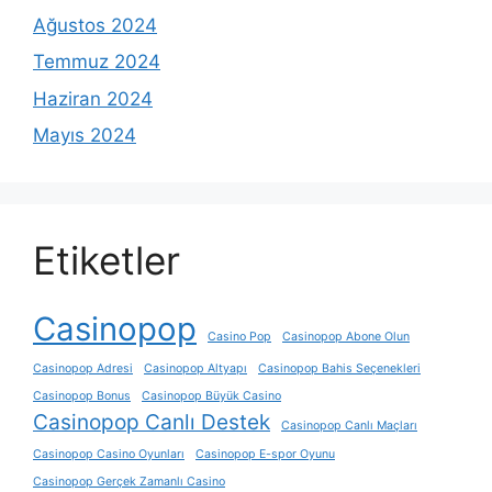
Ağustos 2024
Temmuz 2024
Haziran 2024
Mayıs 2024
Etiketler
Casinopop
Casino Pop
Casinopop Abone Olun
Casinopop Adresi
Casinopop Altyapı
Casinopop Bahis Seçenekleri
Casinopop Bonus
Casinopop Büyük Casino
Casinopop Canlı Destek
Casinopop Canlı Maçları
Casinopop Casino Oyunları
Casinopop E-spor Oyunu
Casinopop Gerçek Zamanlı Casino