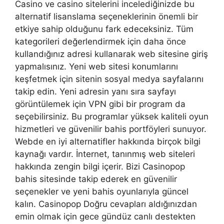
Casino ve casino sitelerini incelediğinizde bu
alternatif lisanslama seçeneklerinin önemli bir
etkiye sahip olduğunu fark edeceksiniz. Tüm
kategorileri değerlendirmek için daha önce
kullandığınız adresi kullanarak web sitesine giriş
yapmalısınız. Yeni web sitesi konumlarını
keşfetmek için sitenin sosyal medya sayfalarını
takip edin. Yeni adresin yanı sıra sayfayı
görüntülemek için VPN gibi bir program da
seçebilirsiniz. Bu programlar yüksek kaliteli oyun
hizmetleri ve güvenilir bahis portföyleri sunuyor.
Webde en iyi alternatifler hakkında birçok bilgi
kaynağı vardır. İnternet, tanınmış web siteleri
hakkında zengin bilgi içerir. Bizi Casinopop
bahis sitesinde takip ederek en güvenilir
seçenekler ve yeni bahis oyunlarıyla güncel
kalın. Casinopop Doğru cevapları aldığınızdan
emin olmak için gece gündüz canlı destekten