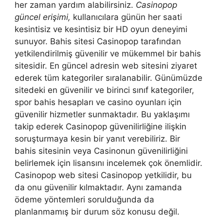
her zaman yardım alabilirsiniz.
Casinopop
güncel erişimi,
kullanıcılara günün her saati
kesintisiz ve kesintisiz bir HD oyun deneyimi
sunuyor. Bahis sitesi Casinopop tarafından
yetkilendirilmiş güvenilir ve mükemmel bir bahis
sitesidir. En güncel adresin web sitesini ziyaret
ederek tüm kategoriler sıralanabilir. Günümüzde
sitedeki en güvenilir ve birinci sınıf kategoriler,
spor bahis hesapları ve casino oyunları için
güvenilir hizmetler sunmaktadır. Bu yaklaşımı
takip ederek Casinopop güvenilirliğine ilişkin
soruşturmaya kesin bir yanıt verebiliriz. Bir
bahis sitesinin veya Casinonun güvenilirliğini
belirlemek için lisansını incelemek çok önemlidir.
Casinopop web sitesi Casinopop yetkilidir, bu
da onu güvenilir kılmaktadır. Aynı zamanda
ödeme yöntemleri sorulduğunda da
planlanmamış bir durum söz konusu değil.